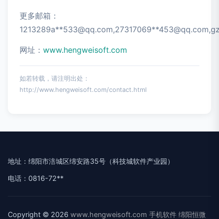
更多邮箱：
1213289a**
533@qq.com
,27317069**
453@qq.com
,g
网址：
www.hengweisoft.com
如若转载，请注明出处：
http://www.hengweisoft.com/contact.html
地址：绵阳市涪城区绵安路35号（科技城软件产业园）
电话：0816-72**
Copyright © 2026
www.hengweisoft.com
手机软件
绵阳恒微